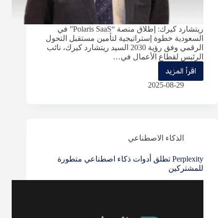
ريتشارد كيرك: إطلاق منصة “Polaris SaaS” في
السعودية خطوة إستراتيجية لتأمين مستقبل التحول
الرقمي وفق رؤية 2030 السيد ريتشارد كيرك، نائب
الرئيس لقطاع الأعمال في…
اقرأ المزيد
ريتشارد
2025-08-29
كيرك:
إطلاق
منصة
“Polaris
الذكاء الاصطناعي
SaaS”
Perplexity تطلق أدوات ذكاء اصطناعي متطورة
في
للمشتركين
السعودية
خطوة
إستراتيجية