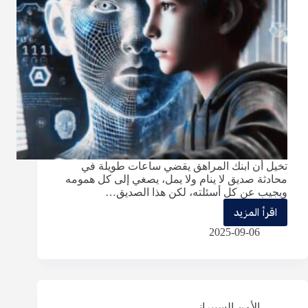
تخيل أن ابنك المراهق يقضي ساعات طويلة في
محادثة صديق لا ينام ولا يمل، يصغي إلى كل همومه
ويجيب عن كل أسئلته، لكن هذا الصديق…
اقرأ المزيد
هل
2025-09-06
يبني
الذكاء
الاصطناعي
جيلًا
الأمن السيبراني