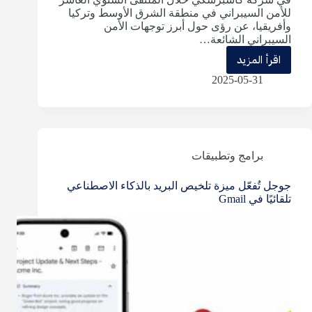
للأمن السيبراني في منطقة الشرق الأوسط وتركيا
وأفريقيا، عن رؤى حول أبرز توجهات الأمن
السيبراني الشائعة…
اقرأ المزيد
كاسبرسكي
2025-05-31
تكشف
عن
توجهات
الأمن
برامج وتطبيقات
السيبراني
جوجل تُفعّل ميزة تلخيص البريد بالذكاء الاصطناعي
في
تلقائيًا في Gmail
الشرق
الأوسط
لعام
2025