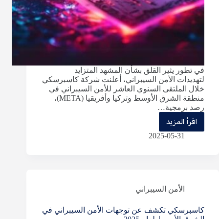
في تطور يثير القلق بشأن المشهد المتزايد
لتهديدات الأمن السيبراني، أعلنت شركة كاسبرسكي
خلال الملتقى السنوي العاشر للأمن السيبراني في
منطقة الشرق الأوسط وتركيا وأفريقيا (META)،
رصد برمجية…
اقرأ المزيد
كاسبرسكي
2025-05-31
ترصد
GriffithRAT
برمجية
خبيثة
الأمن السيبراني
متطورة
كاسبرسكي تكشف عن توجهات الأمن السيبراني في
تستهدف