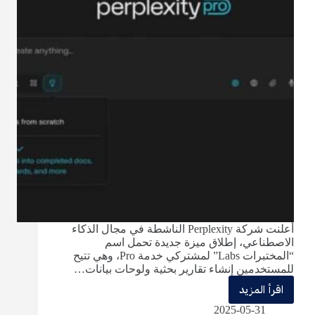
لتأمين
مستقبل
التحول
الرقمي
وفق
رؤية
2030
أعلنت شركة Perplexity الناشطة في مجال الذكاء
الاصطناعي، إطلاق ميزة جديدة تحمل اسم
“المختبرات Labs” لمشتركي خدمة Pro، وهي تتيح
للمستخدمين إنشاء تقارير بحثية ولوحات بيانات…
اقرأ المزيد
Perplexity
2025-05-31