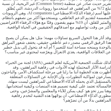
تقرير حديث صادر عن منظمة (Common Sense) غير الربحية، أن نسبة
تبلغ 72% من المراهقين قد استخدموا روبوتات الدردشة، التي يُطلق
عليها اسم (رفقاء الذكاء الاصطناعي) AI companions، وهي الروبوتات
المصممة لتقديم الدعم العاطفي، ويستخدمها أكثر من نصفهم بانتظام.
والمثير للقلق، أن 19% منهم يقضون وقتًا مع هؤلاء الرفقاء الافتراضيين
أكثر من وقت تواصلهم مع أصدقائهم الحقيقيين في الحياة الواقعية.
وقد أثار هذا التحول السريع تساؤلات مهمة؛ مثل: هل يمكن أن يصبح
هذا الرفيق الرقمي مصدر دعم عاطفي حقيقي، يخفف شعور المراهق
بالوحدة ويمنحه مساحة آمنة للتعبير؟ أم أنه قد يتحول إلى بديل خطير
عن العلاقات الواقعية، يغذي الانعزال ويعرّضه لمحتوى غير مناسب؟
لذلك شكّلت الجمعية الأمريكية لعلم النفس (APA) لجنة من الخبراء
لدراسة الآثار المحتملة لهذه الأدوات في رفاهية المراهقين، وقد
أظهرت هذه الخطوة أننا ما زلنا في مرحلة استكشاف الأمر، والباحثون
يسارعون لمواكبة التطورات، وأن الإجابة عن التساؤلات المتعلقة
بالمستقبل الذي يحمله الذكاء الاصطناعي للمراهقين ليست سهلة،
فالمسألة تعتمد على كيفية تصميم هذه المنصات وكيفية استخدامها.
وهنا يبرز تحدٍ هو: كيف يمكن للآباء والمعلمين والمشرّعين، وحتى
مطوري الذكاء الاصطناعي، أن يوجّهوا هذه التقنية لتخدم رفاهية
المراهقين بدلًا من أن تضرّهم؟
وسيسلط هذا التقرير، المستند إلى رؤى خبراء في علم النفس، الضوء