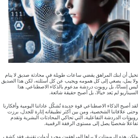
تخيل أن ابنك المراهق يقضي ساعات طويلة في محادثة صديق لا ينام
ولا يمل، يصغي إلى كل همومه ويجيب عن كل أسئلته، لكن هذا الصديق
ليس إنسانًا، بل روبوت دردشة مدعوم بالذكاء الاصطناعي. هذا
السيناريو لم يَعد خيالًا، بل أصبح حقيقة شائعة.
لقد أصبح الذكاء الاصطناعي قوة جديدة تُشكّل عاداتنا اليومية وأفكارنا
وحتى علاقاتنا الشخصية، ومن بين أكثر تطبيقاته إثارة للجدل، برزت
روبوتات الدردشة التفاعلية، التي تحاكي المحادثات البشرية وتقدم
تفاعلًا شخصيًا يصل إلى مستوى الرفقة الرقمية.
ولكن هذه الروبوتات لا يراها المراهقون مجرد أدوات تقنية، فقد كشف